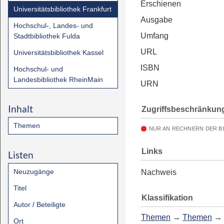
Erschienen
Universitätsbibliothek Frankfurt
Ausgabe
Hochschul-, Landes- und
Umfang
Stadtbibliothek Fulda
URL
Universitätsbibliothek Kassel
ISBN
Hochschul- und
Landesbibliothek RheinMain
URN
Inhalt
Zugriffsbeschränkun
Themen
NUR AN RECHNERN DER B
Links
Listen
Neuzugänge
Nachweis
Titel
Klassifikation
Autor / Beteiligte
Themen
→
Themen
→
Ort