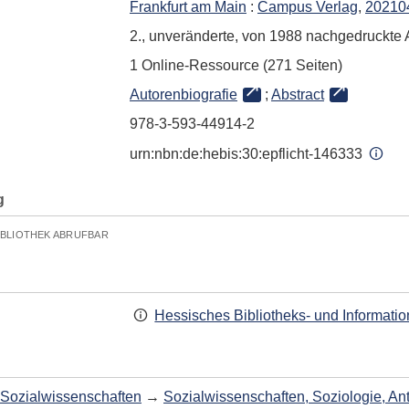
Frankfurt am Main
:
Campus Verlag
,
20210
2., unveränderte, von 1988 nachgedruckte A
1 Online-Ressource (271 Seiten)
Autorenbiografie
;
Abstract
978-3-593-44914-2
urn:nbn:de:hebis:30:epflicht-146333
g
IBLIOTHEK ABRUFBAR
Hessisches Bibliotheks- und Informati
Sozialwissenschaften
→
Sozialwissenschaften, Soziologie, An