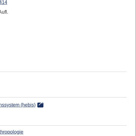
414
ufl.
onssystem (hebis)
thropologie