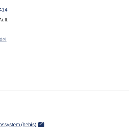
414
ufl.
del
onssystem (hebis)