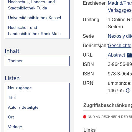
Hochschul-, Landes- und
Erschienen
Madrid/Fran
Stadtbibliothek Fulda
Verlagsgese
Universitätsbibliothek Kassel
Umfang
1 Online-R
Seiten)
Hochschul- und
Landesbibliothek RheinMain
Serie
Nexos y dif
Berichtsjahr
Geschichte
Inhalt
URL
Abstract
Themen
ISBN
3-96456-89
ISBN
978-3-9645
Listen
URN
urn:nbn:de:
Neuzugänge
146765
Titel
Zugriffsbeschränkun
Autor / Beteiligte
Ort
NUR AN RECHNERN DER B
Verlage
Links