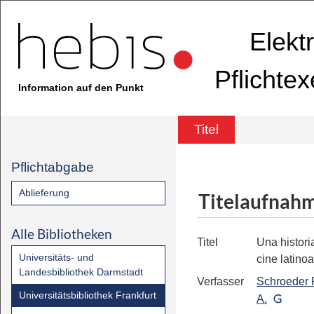
Elekt
Pflichte
Information auf den Punkt
Titel
Pflichtabgabe
Ablieferung
Titelaufnah
Alle Bibliotheken
Titel
Una histor
Universitäts- und
cine latino
Landesbibliothek Darmstadt
Verfasser
Schroeder 
Universitätsbibliothek Frankfurt
A.