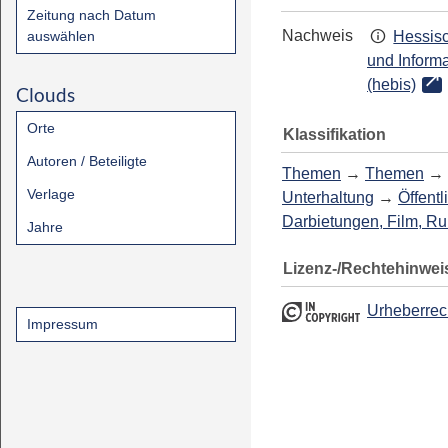
Zeitung nach Datum
Nachweis
auswählen
Hessisc
und Inform
(hebis)
Clouds
Orte
Klassifikation
Autoren / Beteiligte
Themen
→
Themen
→
Verlage
Unterhaltung
→
Öffentl
Darbietungen, Film, R
Jahre
Lizenz-/Rechtehinwei
Urheberrec
Impressum