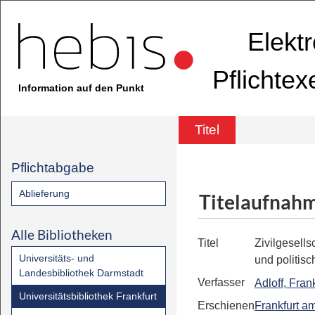
Elekt
Pflichte
Information auf den Punkt
Titel
Pflichtabgabe
Ablieferung
Titelaufnah
Alle Bibliotheken
Titel
Zivilgesells
Universitäts- und
und politisc
Landesbibliothek Darmstadt
Verfasser
Adloff, Fran
Universitätsbibliothek Frankfurt
Erschienen
Frankfurt a