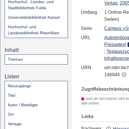
Hochschul-, Landes- und
Verlag
,
200
Stadtbibliothek Fulda
Umfang
1 Online-Re
Universitätsbibliothek Kassel
Seiten)
Hochschul- und
Serie
Campus »S
Landesbibliothek RheinMain
URL
Autorenbiog
Pressetext
Inhalt
;
Textauszu
Inhaltsverze
Themen
URN
urn:nbn:de:h
146944
Listen
Neuzugänge
Zugriffsbeschränkun
Titel
NUR AN RECHNERN DER B
ABRUFBAR
Autor / Beteiligte
Ort
Links
Verlage
Nachweis
Hessis