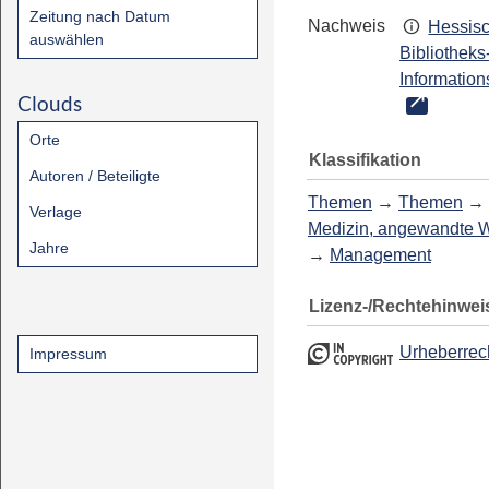
Zeitung nach Datum
Nachweis
Hessis
auswählen
Bibliotheks
Information
Clouds
Orte
Klassifikation
Autoren / Beteiligte
Themen
→
Themen
→
Verlage
Medizin, angewandte 
Jahre
→
Management
Lizenz-/Rechtehinwei
Urheberrec
Impressum