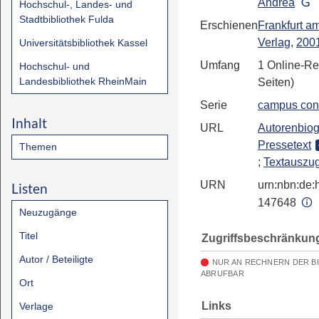
Andrea
Hochschul-, Landes- und
Stadtbibliothek Fulda
Erschienen
Frankfurt a
Verlag
,
200
Universitätsbibliothek Kassel
Umfang
1 Online-Re
Hochschul- und
Landesbibliothek RheinMain
Seiten)
Serie
campus con
Inhalt
URL
Autorenbiog
Pressetext
Themen
;
Textauszu
URN
urn:nbn:de:h
Listen
147648
Neuzugänge
Titel
Zugriffsbeschränkun
Autor / Beteiligte
NUR AN RECHNERN DER B
ABRUFBAR
Ort
Links
Verlage