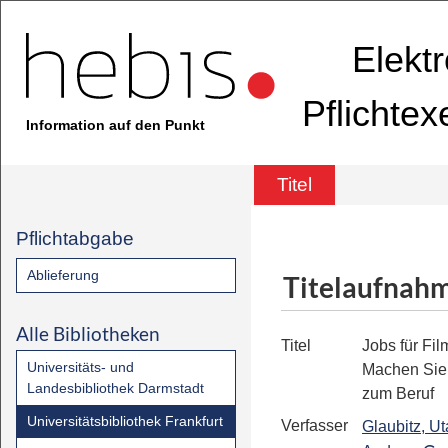
Elekt
Pflichte
Information auf den Punkt
Titel
Pflichtabgabe
Ablieferung
Titelaufnah
Alle Bibliotheken
Titel
Jobs für Fil
Universitäts- und
Machen Sie
Landesbibliothek Darmstadt
zum Beruf
Universitätsbibliothek Frankfurt
Verfasser
Glaubitz, Ut