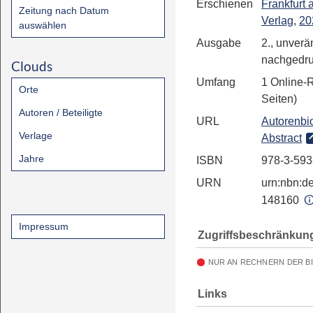
Erschienen
Frankfurt
Zeitung nach Datum
Verlag
,
20
auswählen
Ausgabe
2., unverä
nachgedruc
Clouds
Umfang
1 Online-
Orte
Seiten)
Autoren / Beteiligte
URL
Autorenbio
Verlage
Abstract
Jahre
ISBN
978-3-593
URN
urn:nbn:de
148160
Impressum
Zugriffsbeschränkun
NUR AN RECHNERN DER B
Links