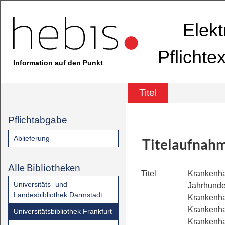
Elekt
Pflichte
Information auf den Punkt
Titel
Pflichtabgabe
Ablieferung
Titelaufnah
Alle Bibliotheken
Titel
Krankenha
Universitäts- und
Jahrhunde
Landesbibliothek Darmstadt
Krankenha
Krankenha
Universitätsbibliothek Frankfurt
Krankenha