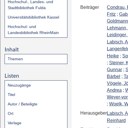
Hochschul-, Landes- und
Beiträger
Condrau, F
Stadtbibliothek Fulda
Fritz
;
Gabl
Universitätsbibliothek Kassel
Goldmann,
Hochschul- und
Lehmann, 
Landesbibliothek RheinMain
Leidinger,
Labisch, A
Inhalt
Langenfeld
Heike
;
Sp
Themen
;
Steiner, K
Gunnar
;
S
Listen
Bärbel
;
T
Vögele, J
Neuzugänge
Andrea
;
W
Titel
Weyer-von
;
Woelk, W
Autor / Beteiligte
Herausgeber
Labisch, A
Ort
Reinhard
Verlage