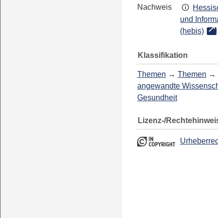
Nachweis
Hessis
und Inform
(hebis)
Klassifikation
Themen
→
Themen
→
angewandte Wissensch
Gesundheit
Lizenz-/Rechtehinwei
Urheberrec