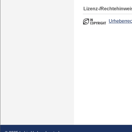
Lizenz-/Rechtehinwei
Urheberrec