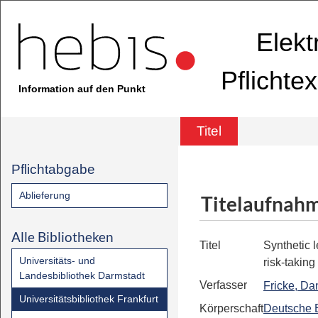
Elekt
Pflichte
Information auf den Punkt
Titel
Pflichtabgabe
Ablieferung
Titelaufnah
Alle Bibliotheken
Titel
Synthetic 
Universitäts- und
risk-taking
Landesbibliothek Darmstadt
Verfasser
Fricke, Da
Universitätsbibliothek Frankfurt
Körperschaft
Deutsche 