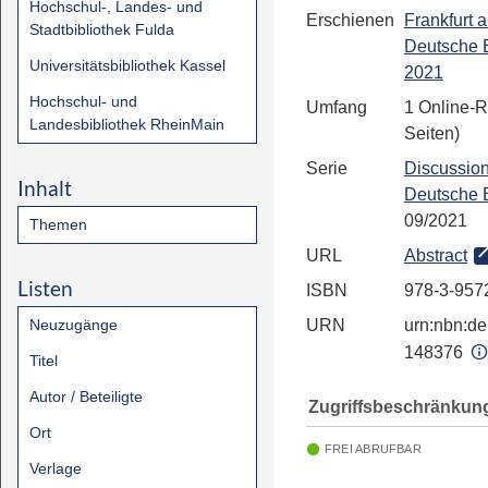
Hochschul-, Landes- und
Erschienen
Frankfurt 
Stadtbibliothek Fulda
Deutsche 
Universitätsbibliothek Kassel
2021
Hochschul- und
Umfang
1 Online-R
Landesbibliothek RheinMain
Seiten)
Serie
Discussion
Inhalt
Deutsche 
09/2021
Themen
URL
Abstract
Listen
ISBN
978-3-957
Neuzugänge
URN
urn:nbn:de:
148376
Titel
Autor / Beteiligte
Zugriffsbeschränkun
Ort
FREI ABRUFBAR
Verlage