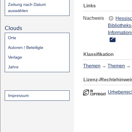
Zeitung nach Datum
Links
auswählen
Nachweis
Hessis
Bibliotheks
Clouds
Information
Orte
Autoren / Beteiligte
Klassifikation
Verlage
Themen
→
Themen
→
Jahre
Lizenz-/Rechtehinwei
Urheberrec
Impressum