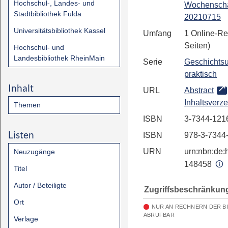
Hochschul-, Landes- und
Wochenscha
Stadtbibliothek Fulda
20210715
Universitätsbibliothek Kassel
Umfang
1 Online-Re
Seiten)
Hochschul- und
Landesbibliothek RheinMain
Serie
Geschichtsu
praktisch
Inhalt
URL
Abstract
Inhaltsverze
Themen
ISBN
3-7344-121
Listen
ISBN
978-3-7344
URN
urn:nbn:de:h
Neuzugänge
148458
Titel
Autor / Beteiligte
Zugriffsbeschränkun
Ort
NUR AN RECHNERN DER B
ABRUFBAR
Verlage