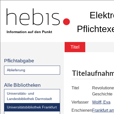
Elekt
Pflichte
Information auf den Punkt
Titel
Pflichtabgabe
Ablieferung
Titelaufnah
Alle Bibliotheken
Titel
Revolutione
Universitäts- und
Geschichte
Landesbibliothek Darmstadt
Verfasser
Wolff, Eva
Universitätsbibliothek Frankfurt
Erschienen
Frankfurt a