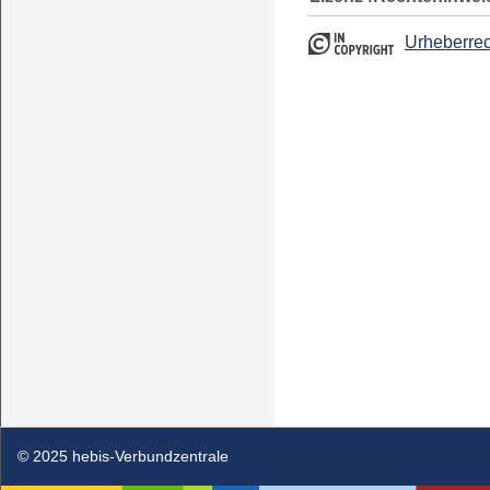
Urheberrec
© 2025 hebis-Verbundzentrale