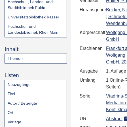
Verfasser
Höttler, Ph
Hochschul-, Landes- und
Stadtbibliothek Fulda
Herausgeber
Becker, Ni
;
Schroeter
Universitätsbibliothek Kassel
Wendenbur
Hochschul- und
Landesbibliothek RheinMain
Körperschaft
Wolfgang 
GmbH
Inhalt
Erschienen
Frankfurt
Wolfgang 
Themen
GmbH
,
20
Ausgabe
1. Auflage
Listen
Umfang
1 Online-R
Neuzugänge
Seiten)
Titel
Serie
Viadrina-S
Mediation
Autor / Beteiligte
Konfliktm
Ort
URL
Abstract
Verlage