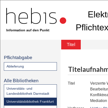
Elekt
Pflichte
Information auf den Punkt
Titel
Pflichtabgabe
Ablieferung
Titelaufnah
Alle Bibliotheken
Titel
Verzerrte 
Universitäts- und
Bearbeitun
Landesbibliothek Darmstadt
Konfliktrea
Mediation
Universitätsbibliothek Frankfurt