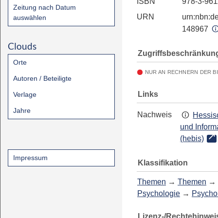
ISBN
978-3-961
Zeitung nach Datum
URN
urn:nbn:de
auswählen
148967
Clouds
Zugriffsbeschränkun
Orte
NUR AN RECHNERN DER B
Autoren / Beteiligte
Links
Verlage
Jahre
Nachweis
Hessis
und Inform
(hebis)
Impressum
Klassifikation
Themen
→
Themen
→
Psychologie
→
Psycho
Lizenz-/Rechtehinwei