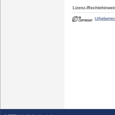
Lizenz-/Rechtehinwei
Urheberrec