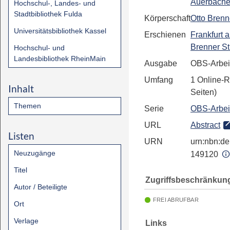
Auerbache
Hochschul-, Landes- und
Stadtbibliothek Fulda
Körperschaft
Otto Brenn
Universitätsbibliothek Kassel
Erschienen
Frankfurt 
Brenner St
Hochschul- und
Landesbibliothek RheinMain
Ausgabe
OBS-Arbeit
Umfang
1 Online-
Inhalt
Seiten)
Themen
Serie
OBS-Arbeit
URL
Abstract
Listen
URN
urn:nbn:de:
Neuzugänge
149120
Titel
Zugriffsbeschränkun
Autor / Beteiligte
FREI ABRUFBAR
Ort
Verlage
Links