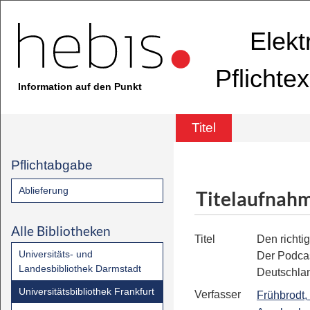
Elekt
Pflichte
Information auf den Punkt
Titel
Pflichtabgabe
Ablieferung
Titelaufnah
Alle Bibliotheken
Titel
Den richtig
Universitäts- und
Der Podca
Landesbibliothek Darmstadt
Deutschla
Universitätsbibliothek Frankfurt
Verfasser
Frühbrodt,