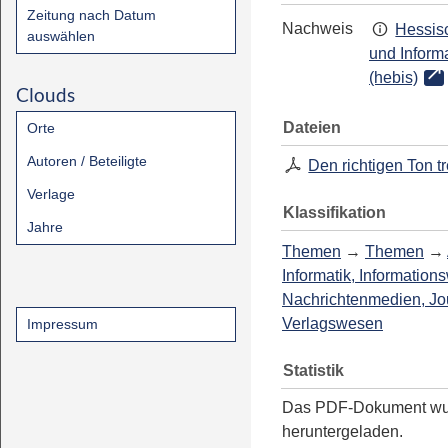
Zeitung nach Datum
Nachweis
Hessisc
auswählen
und Inform
(hebis)
Clouds
Dateien
Orte
Autoren / Beteiligte
Den richtigen Ton tr
Verlage
Klassifikation
Jahre
Themen
→
Themen
→
Informatik, Information
Nachrichtenmedien, Jo
Verlagswesen
Impressum
Statistik
Das PDF-Dokument w
heruntergeladen.