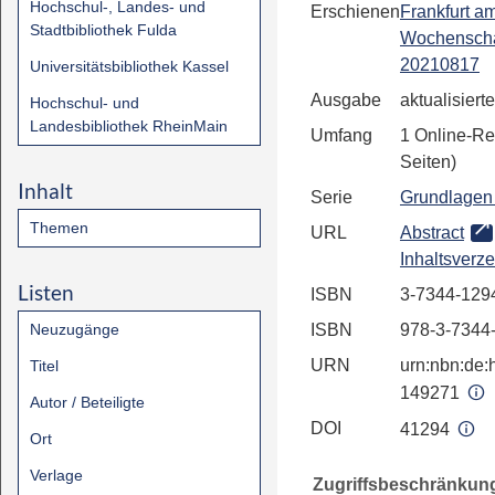
Hochschul-, Landes- und
Erschienen
Frankfurt a
Stadtbibliothek Fulda
Wochenscha
20210817
Universitätsbibliothek Kassel
Ausgabe
aktualisiert
Hochschul- und
Landesbibliothek RheinMain
Umfang
1 Online-Re
Seiten)
Inhalt
Serie
Grundlagen 
Themen
URL
Abstract
Inhaltsverze
Listen
ISBN
3-7344-129
Neuzugänge
ISBN
978-3-7344
URN
urn:nbn:de:h
Titel
149271
Autor / Beteiligte
DOI
41294
Ort
Verlage
Zugriffsbeschränkun