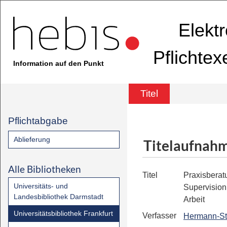
Elekt
Pflichte
Information auf den Punkt
Titel
Pflichtabgabe
Ablieferung
Titelaufnah
Alle Bibliotheken
Titel
Praxisberat
Universitäts- und
Supervision
Landesbibliothek Darmstadt
Arbeit
Universitätsbibliothek Frankfurt
Verfasser
Hermann-Sti