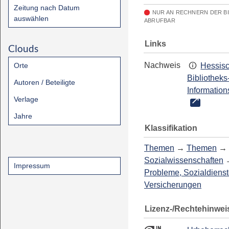
Zeitung nach Datum
NUR AN RECHNERN DER B
auswählen
ABRUFBAR
Links
Clouds
Nachweis
Orte
Hessis
Bibliotheks
Autoren / Beteiligte
Information
Verlage
Jahre
Klassifikation
Themen
→
Themen
→
Sozialwissenschaften
Impressum
Probleme, Sozialdienst
Versicherungen
Lizenz-/Rechtehinwei