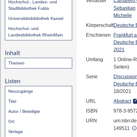
Verfasser
Camarero 
Hochschul-, Landes- und
Sebastian
Stadtbibliothek Fulda
Michelle
Universitätsbibliothek Kassel
Körperschaft
Deutsche 
Hochschul- und
Landesbibliothek RheinMain
Erschienen
Frankfurt 
Deutsche 
2021
Inhalt
Umfang
1 Online-R
Themen
Seiten)
Serie
Discussion
Listen
Deutsche 
Neuzugänge
18/2021
URL
Abstract
Titel
ISBN
978-3-957
Autor / Beteiligte
URN
urn:nbn:de:
Ort
149511
Verlage