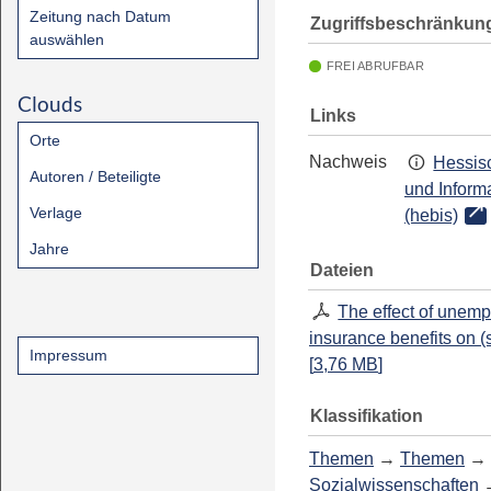
Zeitung nach Datum
Zugriffsbeschränkun
auswählen
FREI ABRUFBAR
Clouds
Links
Orte
Nachweis
Hessisc
Autoren / Beteiligte
und Inform
Verlage
(hebis)
Jahre
Dateien
The effect of unem
insurance benefits on 
Impressum
[
3,76 MB
]
Klassifikation
Themen
→
Themen
→
Sozialwissenschaften