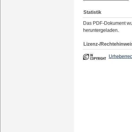
Statistik
Das PDF-Dokument w
heruntergeladen.
Lizenz-/Rechtehinwei
Urheberrec