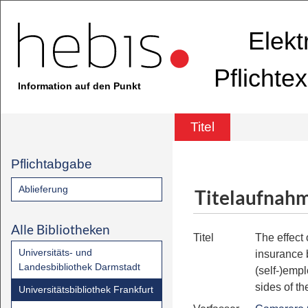
Elekt
Pflichte
Information auf den Punkt
Titel
Pflichtabgabe
Ablieferung
Titelaufnah
Alle Bibliotheken
Titel
The effect
Universitäts- und
insurance 
Landesbibliothek Darmstadt
(self-)emp
sides of t
Universitätsbibliothek Frankfurt