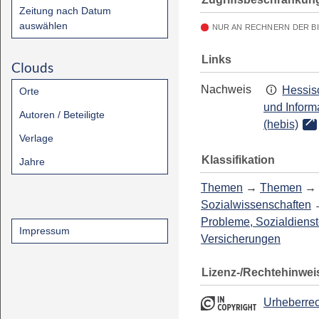
Zeitung nach Datum
auswählen
NUR AN RECHNERN DER B
Links
Clouds
Nachweis
Hessis
Orte
und Inform
Autoren / Beteiligte
(hebis)
Verlage
Klassifikation
Jahre
Themen
→
Themen
→
Sozialwissenschaften
Probleme, Sozialdienst
Impressum
Versicherungen
Lizenz-/Rechtehinwei
Urheberrec