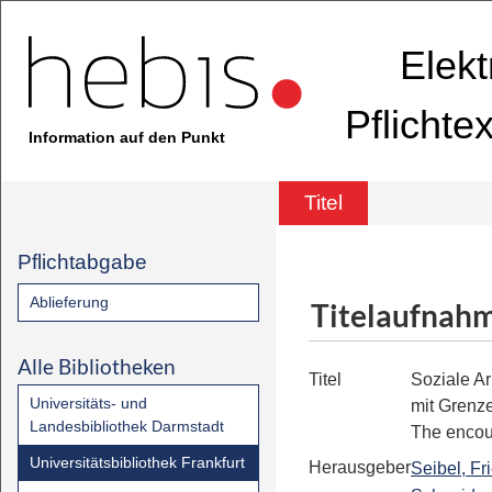
Elekt
Pflichte
Information auf den Punkt
Titel
Pflichtabgabe
Ablieferung
Titelaufnah
Alle Bibliotheken
Titel
Soziale A
Universitäts- und
mit Grenz
Landesbibliothek Darmstadt
The encou
Universitätsbibliothek Frankfurt
Herausgeber
Seibel, Fr