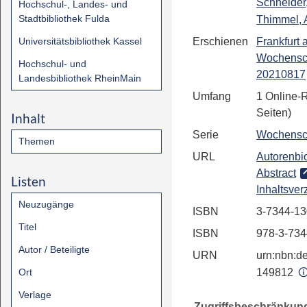
Schneider
Hochschul-, Landes- und
Stadtbibliothek Fulda
Thimmel, 
Universitätsbibliothek Kassel
Erschienen
Frankfurt
Wochensc
Hochschul- und
20210817
Landesbibliothek RheinMain
Umfang
1 Online-
Seiten)
Inhalt
Serie
Wochensc
Themen
URL
Autorenbio
Abstract
Listen
Inhaltsver
Neuzugänge
ISBN
3-7344-13
Titel
ISBN
978-3-734
Autor / Beteiligte
URN
urn:nbn:de
Ort
149812
Verlage
Zugriffsbeschränkun