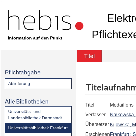
Elekt
Pflichte
Information auf den Punkt
Titel
Pflichtabgabe
Ablieferung
Titelaufnah
Alle Bibliotheken
Titel
Medaillons
Universitäts- und
Verfasser
Nałkowska, 
Landesbibliothek Darmstadt
Übersetzer
Kijowska, M
Universitätsbibliothek Frankfurt
Erschienen
Frankfurt
:
S