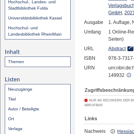
Hochschul-, Landes- und
Verlagsbuc
Stadtbibliothek Fulda
GmbH
,
202
Universitätsbibliothek Kassel
Ausgabe
1. Auflage,
Hochschul- und
Umfang
1 Online-Re
Landesbibliothek RheinMain
Seiten)
URL
Abstract
Inhalt
ISBN
978-3-7317
Themen
URN
urn:nbn:de:h
149932
Listen
Neuzugänge
Zugriffsbeschränkun
Titel
NUR AN RECHNERN DER B
ABRUFBAR
Autor / Beteiligte
Links
Ort
Verlage
Nachweis
Hessis