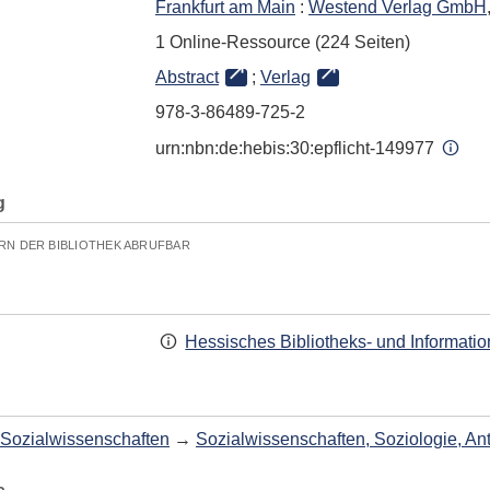
Frankfurt am Main
:
Westend Verlag GmbH
1 Online-Ressource (224 Seiten)
Abstract
;
Verlag
978-3-86489-725-2
urn:nbn:de:hebis:30:epflicht-149977
g
RN DER BIBLIOTHEK ABRUFBAR
Hessisches Bibliotheks- und Informati
Sozialwissenschaften
→
Sozialwissenschaften, Soziologie, An