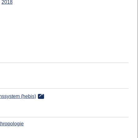
,
2018
onssystem (hebis)
thropologie