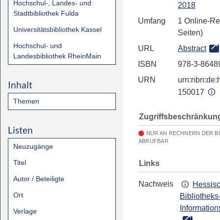
Hochschul-, Landes- und
2018
Stadtbibliothek Fulda
Umfang
1 Online-Re
Universitätsbibliothek Kassel
Seiten)
Hochschul- und
URL
Abstract
Landesbibliothek RheinMain
ISBN
978-3-8648
URN
urn:nbn:de:h
Inhalt
150017
Themen
Zugriffsbeschränkun
Listen
NUR AN RECHNERN DER B
ABRUFBAR
Neuzugänge
Titel
Links
Autor / Beteiligte
Nachweis
Hessis
Ort
Bibliotheks
Information
Verlage