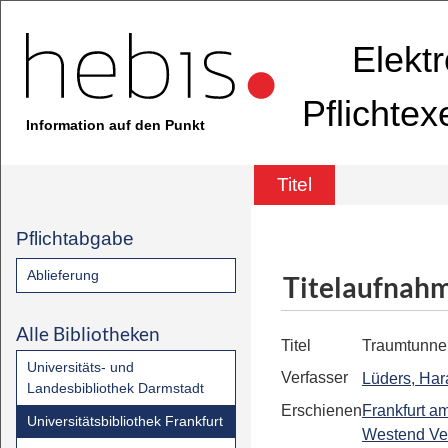
Elekt
Pflichte
Information auf den Punkt
Titel
Pflichtabgabe
Ablieferung
Titelaufnah
Alle Bibliotheken
Titel
Traumtunne
Universitäts- und
Verfasser
Lüders, Har
Landesbibliothek Darmstadt
Erschienen
Frankfurt a
Universitätsbibliothek Frankfurt
Westend Ve