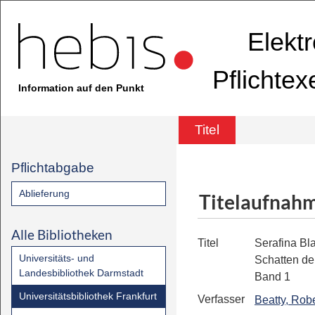
Elekt
Pflichte
Information auf den Punkt
Titel
Pflichtabgabe
Ablieferung
Titelaufnah
Alle Bibliotheken
Titel
Serafina Bl
Universitäts- und
Schatten de
Landesbibliothek Darmstadt
Band 1
Universitätsbibliothek Frankfurt
Verfasser
Beatty, Robe