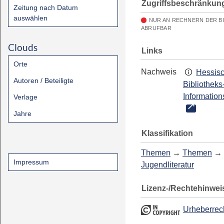
Zugriffsbeschränkun
Zeitung nach Datum
auswählen
NUR AN RECHNERN DER B
ABRUFBAR
Clouds
Links
Orte
Nachweis
Hessis
Autoren / Beteiligte
Bibliotheks
Information
Verlage
Jahre
Klassifikation
Themen
→
Themen
→
Impressum
Jugendliteratur
Lizenz-/Rechtehinwei
Urheberrec