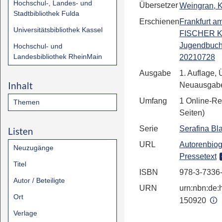
Hochschul-, Landes- und
Übersetzer
Weingran, K
Stadtbibliothek Fulda
Erschienen
Frankfurt a
Universitätsbibliothek Kassel
FISCHER Ki
Jugendbuch
Hochschul- und
Landesbibliothek RheinMain
20210728
Ausgabe
1. Auflage, 
Inhalt
Neuausgab
Umfang
1 Online-Re
Themen
Seiten)
Serie
Serafina Bl
Listen
URL
Autorenbiog
Neuzugänge
Pressetext
Titel
ISBN
978-3-7336
Autor / Beteiligte
URN
urn:nbn:de:h
Ort
150920
Verlage