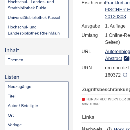
Hochschul-, Landes- und
Erschienen
Frankfurt a
Stadtbibliothek Fulda
FISCHER E
20120308
Universitätsbibliothek Kassel
Ausgabe
1. Auflage
Hochschul- und
Landesbibliothek RheinMain
Umfang
1 Online-Re
Seiten)
Inhalt
URL
Autorenbiog
Abstract
Themen
URN
urn:nbn:de:h
160372
Listen
Neuzugänge
Zugriffsbeschränkun
Titel
NUR AN RECHNERN DER B
ABRUFBAR
Autor / Beteiligte
Ort
Links
Verlage
Nachweis
Hessis