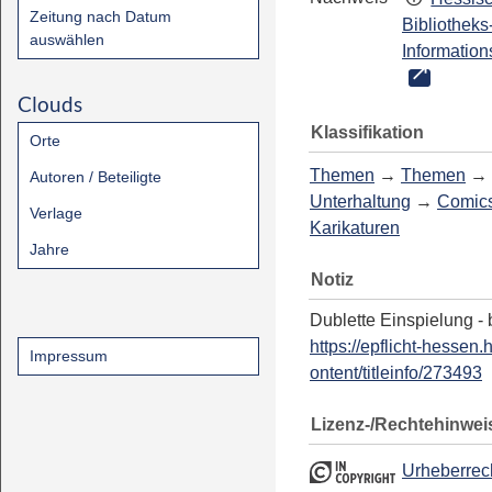
Zeitung nach Datum
Bibliotheks
auswählen
Information
Clouds
Klassifikation
Orte
Themen
→
Themen
→
Autoren / Beteiligte
Unterhaltung
→
Comics
Verlage
Karikaturen
Jahre
Notiz
Dublette Einspielung - 
https://epflicht-hessen.
Impressum
ontent/titleinfo/273493
Lizenz-/Rechtehinwei
Urheberrec