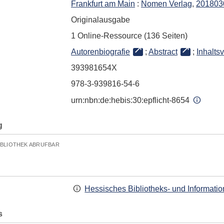
Frankfurt am Main
:
Nomen Verlag
,
201803
Originalausgabe
1 Online-Ressource (136 Seiten)
Autorenbiografie
;
Abstract
;
Inhalts
393981654X
978-3-939816-54-6
urn:nbn:de:hebis:30:epflicht-8654
g
IBLIOTHEK ABRUFBAR
Hessisches Bibliotheks- und Informati
s