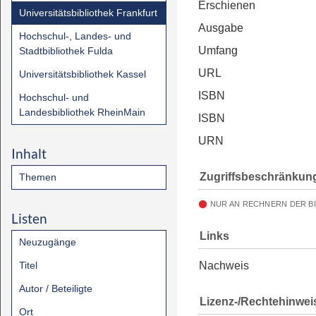
Erschienen
Universitätsbibliothek Frankfurt
Ausgabe
Hochschul-, Landes- und
Umfang
Stadtbibliothek Fulda
URL
Universitätsbibliothek Kassel
ISBN
Hochschul- und
Landesbibliothek RheinMain
ISBN
URN
Inhalt
Zugriffsbeschränkun
Themen
NUR AN RECHNERN DER B
Listen
Links
Neuzugänge
Titel
Nachweis
Autor / Beteiligte
Lizenz-/Rechtehinwei
Ort