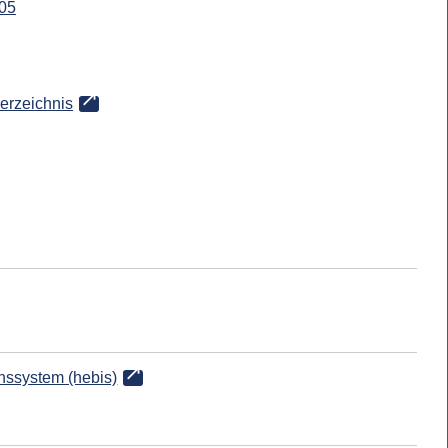
05
verzeichnis
onssystem (hebis)