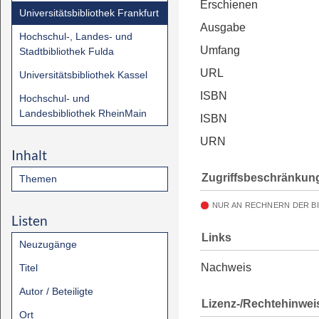
Erschienen
Universitätsbibliothek Frankfurt
Ausgabe
Hochschul-, Landes- und
Umfang
Stadtbibliothek Fulda
URL
Universitätsbibliothek Kassel
ISBN
Hochschul- und
Landesbibliothek RheinMain
ISBN
URN
Inhalt
Zugriffsbeschränkun
Themen
NUR AN RECHNERN DER B
Listen
Links
Neuzugänge
Nachweis
Titel
Autor / Beteiligte
Lizenz-/Rechtehinwei
Ort