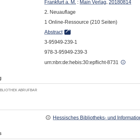
Frankfurt a. M.
:
Main Verlag
,
20180814
2. Neuauflage
1 Online-Ressource (210 Seiten)
Abstract
3-95949-239-1
978-3-95949-239-3
urn:nbn:de:hebis:30:epflicht-8731
g
IBLIOTHEK ABRUFBAR
Hessisches Bibliotheks- und Informati
s