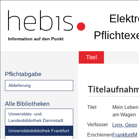
Elekt
Pflichte
Information auf den Punkt
Titel
Pflichtabgabe
Ablieferung
Titelaufnah
Alle Bibliotheken
Titel
Mein Leben 
Universitäts- und
am Wagen
Landesbibliothek Darmstadt
Verfasser
Lynx, Gepo
Universitätsbibliothek Frankfurt
Erschienen
Frankfurt/M