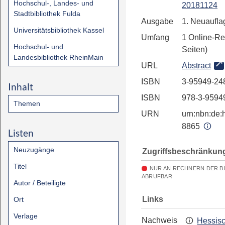
Hochschul-, Landes- und
20181124
Stadtbibliothek Fulda
Ausgabe
1. Neuaufla
Universitätsbibliothek Kassel
Umfang
1 Online-Re
Hochschul- und
Seiten)
Landesbibliothek RheinMain
URL
Abstract
ISBN
3-95949-24
Inhalt
ISBN
978-3-9594
Themen
URN
urn:nbn:de:h
8865
Listen
Neuzugänge
Zugriffsbeschränkun
Titel
NUR AN RECHNERN DER B
ABRUFBAR
Autor / Beteiligte
Links
Ort
Verlage
Nachweis
Hessis