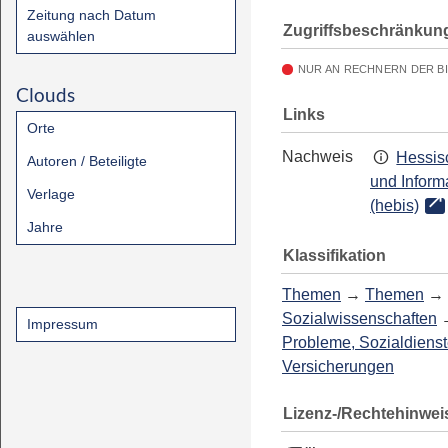
Zeitung nach Datum
Zugriffsbeschränkun
auswählen
NUR AN RECHNERN DER B
Clouds
Links
Orte
Nachweis
Hessis
Autoren / Beteiligte
und Inform
Verlage
(hebis)
Jahre
Klassifikation
Themen
→
Themen
→
Sozialwissenschaften
Impressum
Probleme, Sozialdienst
Versicherungen
Lizenz-/Rechtehinwei