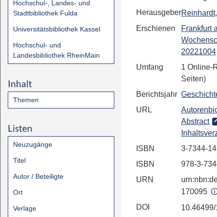
Hochschul-, Landes- und
Herausgeber
Reinhardt
Stadtbibliothek Fulda
Erschienen
Frankfurt
Universitätsbibliothek Kassel
Wochensc
Hochschul- und
20221004
Landesbibliothek RheinMain
Umfang
1 Online-
Seiten)
Inhalt
Berichtsjahr
Geschicht
Themen
URL
Autorenbio
Abstract
Listen
Inhaltsver
Neuzugänge
ISBN
3-7344-14
Titel
ISBN
978-3-734
Autor / Beteiligte
URN
urn:nbn:de
170095
Ort
DOI
10.46499
Verlage