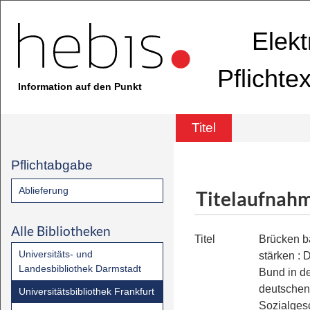
Elekt
Pflichte
Information auf den Punkt
Titel
Pflichtabgabe
Ablieferung
Titelaufnah
Alle Bibliotheken
Titel
Brücken 
Universitäts- und
stärken
:
D
Landesbibliothek Darmstadt
Bund in de
deutschen
Universitätsbibliothek Frankfurt
Sozialges