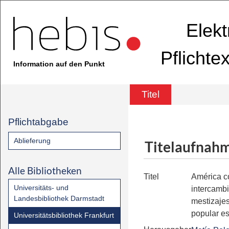
Elekt
Pflichte
Information auf den Punkt
Titel
Pflichtabgabe
Ablieferung
Titelaufnah
Alle Bibliotheken
Titel
América c
Universitäts- und
intercambi
Landesbibliothek Darmstadt
mestizaje
popular e
Universitätsbibliothek Frankfurt