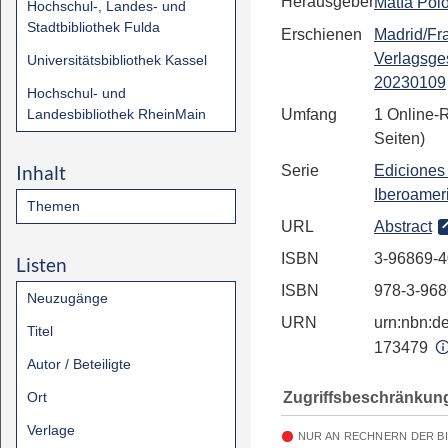
Herausgeber
Matía Pol
Hochschul-, Landes- und
Stadtbibliothek Fulda
Erschienen
Madrid/Fra
Verlagsges
Universitätsbibliothek Kassel
20230109
Hochschul- und
Landesbibliothek RheinMain
Umfang
1 Online-
Seiten)
Inhalt
Serie
Ediciones
Iberoamer
Themen
URL
Abstract
ISBN
3-96869-4
Listen
ISBN
978-3-968
Neuzugänge
URN
urn:nbn:de
Titel
173479
Autor / Beteiligte
Zugriffsbeschränkun
Ort
Verlage
NUR AN RECHNERN DER B