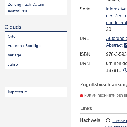
Zeitung nach Datum
Serie
Interaktiva
auswählen
des Zentr
und Intera
Clouds
20
Orte
URL
Autorenbio
Abstract
Autoren / Beteiligte
ISBN
978-3-593
Verlage
URN
urn:nbn:de
Jahre
187811
Zugriffsbeschränkun
Impressum
NUR AN RECHNERN DER B
Links
Nachweis
Hessis