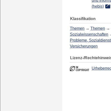
und Inform
(hebis)
Klassifikation
Themen
→
Themen
→
Sozialwissenschaften
Probleme, Sozialdienst
Versicherungen
Lizenz-/Rechtehinwei
Urheberrec