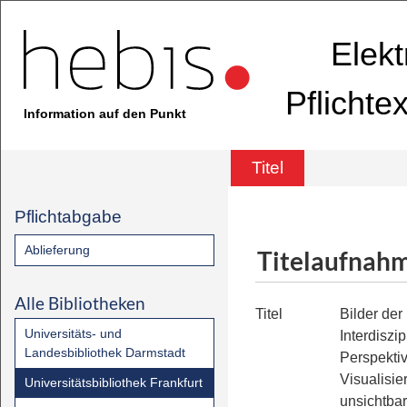
Elekt
Pflichte
Information auf den Punkt
Titel
Pflichtabgabe
Ablieferung
Titelaufnah
Alle Bibliotheken
Titel
Bilder de
Universitäts- und
Interdiszip
Landesbibliothek Darmstadt
Perspektiv
Visualisie
Universitätsbibliothek Frankfurt
unsichtba