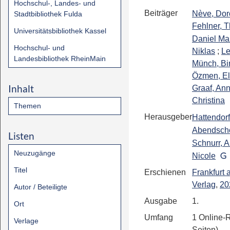
Hochschul-, Landes- und
Beiträger
Nève, Dor
Stadtbibliothek Fulda
Fehlner, 
Universitätsbibliothek Kassel
Daniel Mar
Hochschul- und
Niklas
;
Le
Landesbibliothek RheinMain
Münch, Bir
Özmen, El
Inhalt
Graaf, An
Christina
Themen
Herausgeber
Hattendorf
Abendsch
Listen
Schnurr, 
Neuzugänge
Nicole
Titel
Erschienen
Frankfurt
Verlag
,
20
Autor / Beteiligte
Ausgabe
1.
Ort
Umfang
1 Online-
Verlage
Seiten)