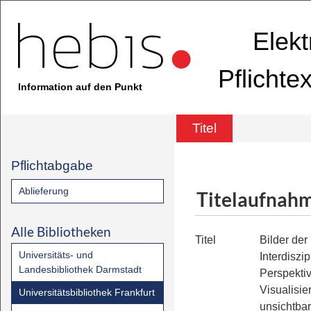
Elekt
Pflichte
Information auf den Punkt
Titel
Pflichtabgabe
Ablieferung
Titelaufnah
Alle Bibliotheken
Titel
Bilder de
Universitäts- und
Interdiszip
Landesbibliothek Darmstadt
Perspektiv
Visualisie
Universitätsbibliothek Frankfurt
unsichtba