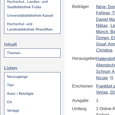
Hochschul-, Landes- und
Beiträger
Nève, Dor
Stadtbibliothek Fulda
Fehlner, 
Universitätsbibliothek Kassel
Daniel Mar
Hochschul- und
Niklas
;
Le
Landesbibliothek RheinMain
Münch, Bir
Özmen, El
Inhalt
Graaf, An
Christina
Themen
Herausgeber
Hattendorf
Abendsch
Listen
Schnurr, 
Neuzugänge
Nicole
Titel
Erschienen
Frankfurt
Verlag
,
20
Autor / Beteiligte
Ausgabe
1.
Ort
Umfang
1 Online-
Verlage
Seiten)