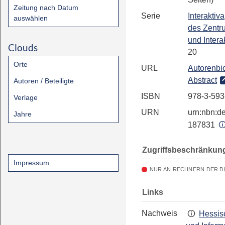
Zeitung nach Datum
Serie
Interaktiva
auswählen
des Zentr
und Intera
Clouds
20
Orte
URL
Autorenbio
Abstract
Autoren / Beteiligte
ISBN
978-3-593
Verlage
URN
urn:nbn:de
Jahre
187831
Zugriffsbeschränkun
Impressum
NUR AN RECHNERN DER B
Links
Nachweis
Hessis