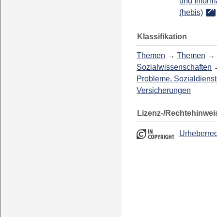
und Inform
(hebis)
Klassifikation
Themen
→
Themen
→
Sozialwissenschaften
Probleme, Sozialdienst
Versicherungen
Lizenz-/Rechtehinwei
Urheberrec