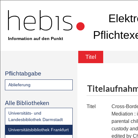
Elekt
Pflichte
Information auf den Punkt
Titel
Pflichtabgabe
Ablieferung
Titelaufnah
Alle Bibliotheken
Titel
Cross-Borde
Universitäts- und
Mediation
:
Landesbibliothek Darmstadt
parental chi
custody and
Universitätsbibliothek Frankfurt
edited by Ch