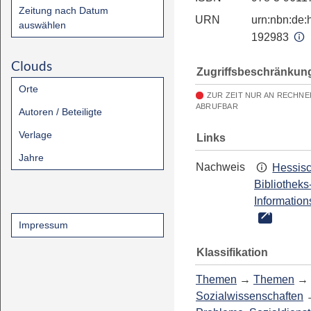
Zeitung nach Datum
URN
urn:nbn:de:h
auswählen
192983
Clouds
Zugriffsbeschränkun
Orte
ZUR ZEIT NUR AN RECHNE
ABRUFBAR
Autoren / Beteiligte
Verlage
Links
Jahre
Nachweis
Hessis
Bibliotheks
Information
Impressum
Klassifikation
Themen
→
Themen
→
Sozialwissenschaften