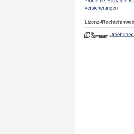
Probleme, Sozialdienst
Versicherungen
Lizenz-/Rechtehinwei
Urheberrec