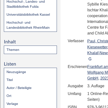
Hochschul-, Landes- und
Sybille Kie
Stadtbibliothek Fulda
Ischtar Kha
Universitätsbibliothek Kassel
cooperation
Internationa
Hochschul- und
Centre for F
Landesbibliothek RheinMain
and Child A
Inhalt
Verfasser
Paul, Chris
Kiesewetter,
Themen
Khalaf-News
Listen
Erschienen
Frankfurt a
Neuzugänge
Wolfgang Me
GmbH
,
202
Titel
Ausgabe
3. Auflage
Autor / Beteiligte
Umfang
1 Online-Re
Ort
Seiten)
Verlage
ISBN
978-3-9611