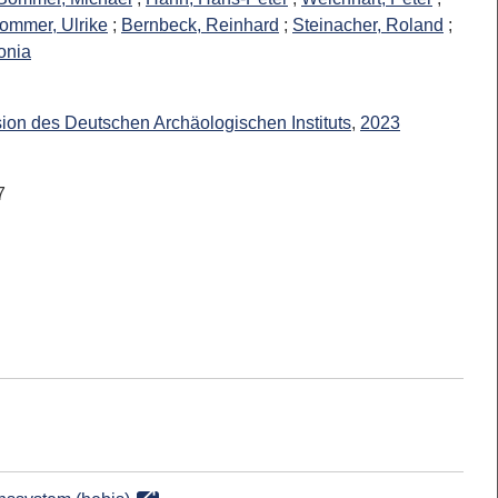
ommer, Ulrike
;
Bernbeck, Reinhard
;
Steinacher, Roland
;
onia
n des Deutschen Archäologischen Instituts
,
2023
7