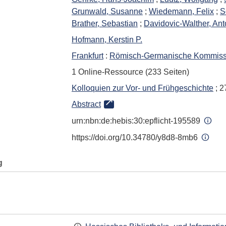
Grunwald, Susanne
;
Wiedemann, Felix
;
S
Brather, Sebastian
;
Davidovic-Walther, Ant
Hofmann, Kerstin P.
Frankfurt
:
Römisch-Germanische Kommissio
1 Online-Ressource (233 Seiten)
Kolloquien zur Vor- und Frühgeschichte
; 2
Abstract
urn:nbn:de:hebis:30:epflicht-195589
https://doi.org/10.34780/y8d8-8mb6
g