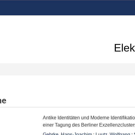
Elek
me
Antike Identitäten und Moderne Identifika
einer Tagung des Berliner Exzellenzcluster
Gehrke, Hans-Joachim
;
Luutz, Wolfgang
;