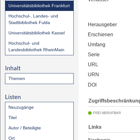
Universitätsbibliothek Frankfurt
Hochschul-, Landes- und
Stadtbibliothek Fulda
Herausgeber
Universitätsbibliothek Kassel
Erschienen
Hochschul- und
Umfang
Landesbibliothek RheinMain
Serie
URL
Inhalt
URN
Themen
DOI
Listen
Zugriffsbeschränkun
Neuzugänge
FREI ABRUFBAR
Titel
Links
Autor / Beteiligte
Ort