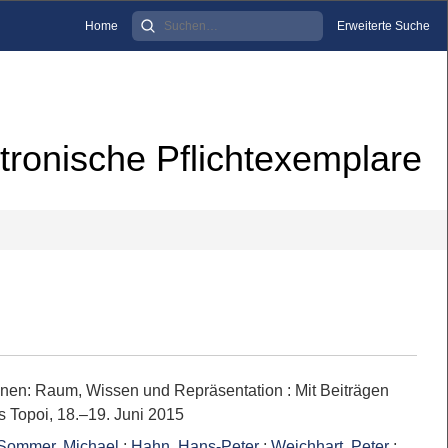
Home
Erweiterte Suche
tronische Pflichtexemplare
tionen: Raum, Wissen und Repräsentation
:
Mit Beiträgen
s Topoi, 18.–19. Juni 2015
Sommer, Michael
;
Hahn, Hans-Peter
;
Weichhart, Peter
;