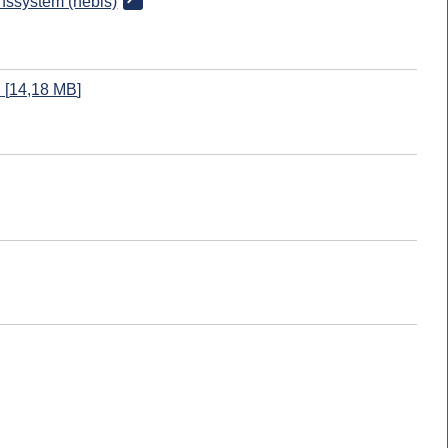
onssystem (hebis)
n
[
14,18 MB
]