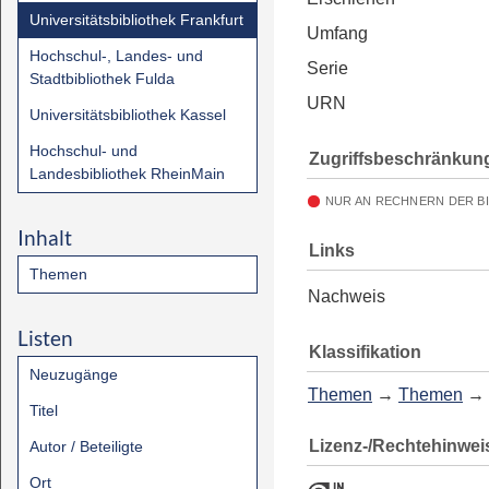
Universitätsbibliothek Frankfurt
Umfang
Hochschul-, Landes- und
Serie
Stadtbibliothek Fulda
URN
Universitätsbibliothek Kassel
Hochschul- und
Zugriffsbeschränkun
Landesbibliothek RheinMain
NUR AN RECHNERN DER B
Inhalt
Links
Themen
Nachweis
Listen
Klassifikation
Neuzugänge
Themen
→
Themen
→
Titel
Lizenz-/Rechtehinwei
Autor / Beteiligte
Ort