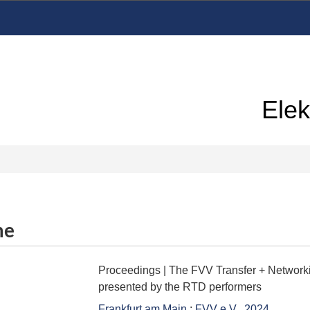
Elek
me
Proceedings | The FVV Transfer + Network
presented by the RTD performers
Frankfurt am Main
:
FVV e.V.
,
2024