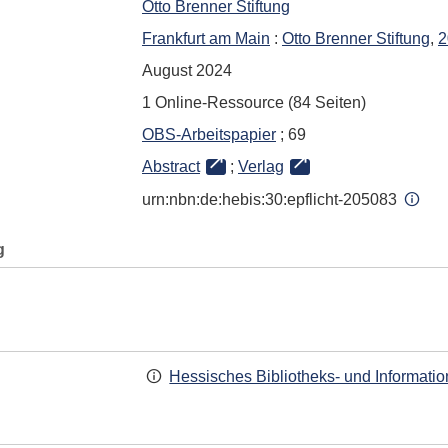
Otto Brenner Stiftung
Frankfurt am Main
:
Otto Brenner Stiftung
,
2
August 2024
1 Online-Ressource (84 Seiten)
OBS-Arbeitspapier
; 69
Abstract
;
Verlag
urn:nbn:de:hebis:30:epflicht-205083
g
Hessisches Bibliotheks- und Informati