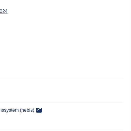
024
onssystem (hebis)