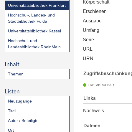
Körperschaft
Universitätsbibliothek Frankfurt
Erschienen
Hochschul-, Landes- und
Ausgabe
Stadtbibliothek Fulda
Umfang
Universitätsbibliothek Kassel
Serie
Hochschul- und
Landesbibliothek RheinMain
URL
URN
Inhalt
Zugriffsbeschränkun
Themen
FREI ABRUFBAR
Listen
Links
Neuzugänge
Nachweis
Titel
Autor / Beteiligte
Dateien
Ort