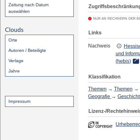
Zeitung nach Datum
Zugriffsbeschränkun
auswählen
NUR AN RECHNERN DER B
Clouds
Links
Orte
Nachweis
Hessis
Autoren / Beteiligte
und Inform
Verlage
(hebis)
Jahre
Klassifikation
Themen
→
Themen
→
Geografie
→
Geschicht
Impressum
Lizenz-/Rechtehinwei
Urheberrec