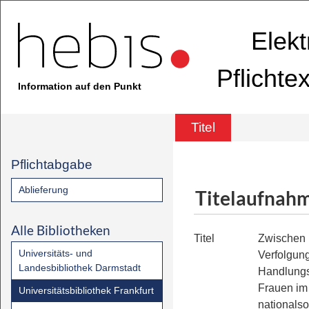
Elekt
Pflichte
Information auf den Punkt
Titel
Pflichtabgabe
Ablieferung
Titelaufnah
Alle Bibliotheken
Titel
Zwischen 
Universitäts- und
Verfolgun
Landesbibliothek Darmstadt
Handlung
Frauen im
Universitätsbibliothek Frankfurt
nationalso