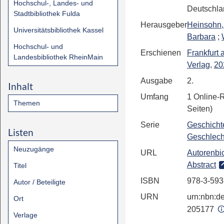
Hochschul-, Landes- und
Deutschla
Stadtbibliothek Fulda
Herausgeber
Heinsohn,
Universitätsbibliothek Kassel
Barbara
;
Hochschul- und
Erschienen
Frankfurt
Landesbibliothek RheinMain
Verlag
,
20
Ausgabe
2.
Inhalt
Umfang
1 Online-
Themen
Seiten)
Serie
Geschicht
Listen
Geschlech
Neuzugänge
URL
Autorenbio
Abstract
Titel
ISBN
978-3-593
Autor / Beteiligte
URN
urn:nbn:de
Ort
205177
Verlage