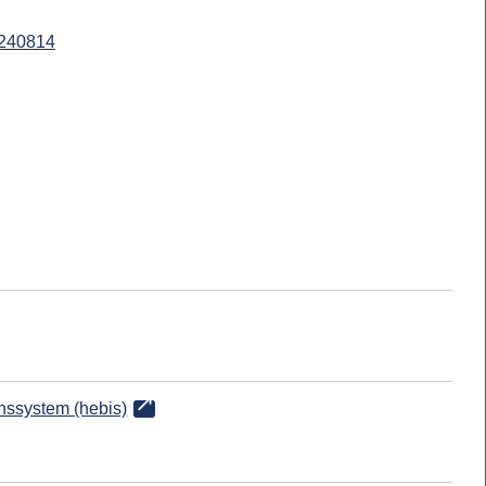
240814
onssystem (hebis)