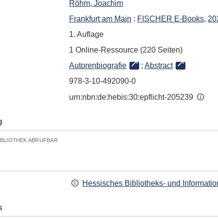
Röhm, Joachim
Frankfurt am Main
:
FISCHER E-Books
,
20
1. Auflage
1 Online-Ressource (220 Seiten)
Autorenbiografie
;
Abstract
978-3-10-492090-0
urn:nbn:de:hebis:30:epflicht-205239
g
IBLIOTHEK ABRUFBAR
Hessisches Bibliotheks- und Informati
s