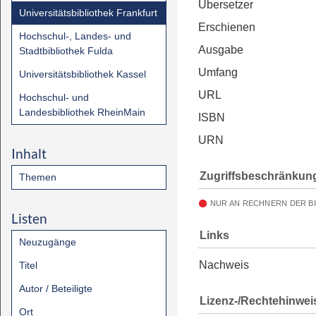
Übersetzer
Universitätsbibliothek Frankfurt
Erschienen
Hochschul-, Landes- und
Ausgabe
Stadtbibliothek Fulda
Umfang
Universitätsbibliothek Kassel
URL
Hochschul- und
Landesbibliothek RheinMain
ISBN
URN
Inhalt
Zugriffsbeschränkun
Themen
NUR AN RECHNERN DER B
Listen
Links
Neuzugänge
Nachweis
Titel
Autor / Beteiligte
Lizenz-/Rechtehinwei
Ort