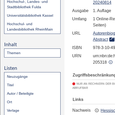
Hochschul-, Landes- und
20240814
Stadtbibliothek Fulda
Ausgabe
1. Auflage
Universitätsbibliothek Kassel
Umfang
1 Online-Re
Hochschul- und
Seiten)
Landesbibliothek RheinMain
URL
Autorenbiog
Abstract
Inhalt
ISBN
978-3-10-4
Themen
URN
urn:nbn:de:h
205318
Listen
Zugriffsbeschränkun
Neuzugänge
NUR AN RECHNERN DER B
Titel
ABRUFBAR
Autor / Beteiligte
Links
Ort
Nachweis
Verlage
Hessis