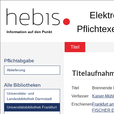
Elekt
Pflichte
Information auf den Punkt
Titel
Pflichtabgabe
Ablieferung
Titelaufnah
Alle Bibliotheken
Titel
Brennende 
Universitäts- und
Verfasser
Kaiser-Mühl
Landesbibliothek Darmstadt
Erschienen
Frankfurt a
Universitätsbibliothek Frankfurt
FISCHER E