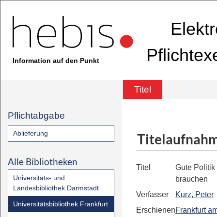
Elekt
Pflichte
Information auf den Punkt
Titel
Pflichtabgabe
Ablieferung
Titelaufnah
Alle Bibliotheken
Titel
Gute Politik
Universitäts- und
brauchen
Landesbibliothek Darmstadt
Verfasser
Kurz, Peter
Universitätsbibliothek Frankfurt
Erschienen
Frankfurt a