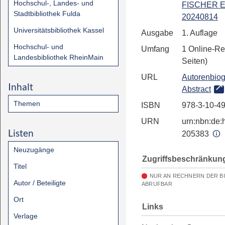
Hochschul-, Landes- und
FISCHER E
Stadtbibliothek Fulda
20240814
Universitätsbibliothek Kassel
Ausgabe
1. Auflage
Hochschul- und
Umfang
1 Online-Re
Landesbibliothek RheinMain
Seiten)
URL
Autorenbiog
Inhalt
Abstract
Themen
ISBN
978-3-10-4
URN
urn:nbn:de:h
Listen
205383
Neuzugänge
Zugriffsbeschränkun
Titel
NUR AN RECHNERN DER B
Autor / Beteiligte
ABRUFBAR
Ort
Links
Verlage