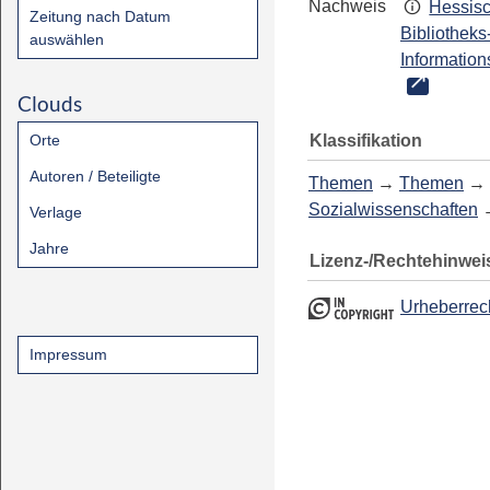
Nachweis
Hessis
Zeitung nach Datum
Bibliotheks
auswählen
Information
Clouds
Klassifikation
Orte
Autoren / Beteiligte
Themen
→
Themen
→
Sozialwissenschaften
Verlage
Jahre
Lizenz-/Rechtehinwei
Urheberrec
Impressum