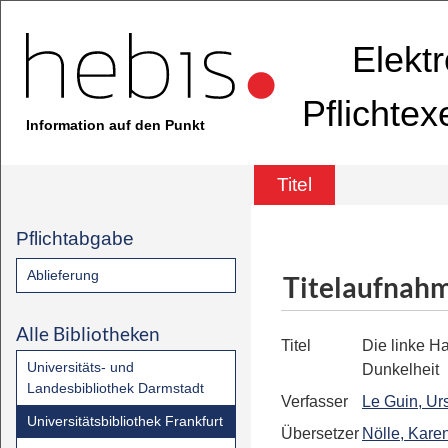
Elekt
Pflichte
Information auf den Punkt
Titel
Pflichtabgabe
Ablieferung
Titelaufnah
Alle Bibliotheken
Titel
Die linke H
Universitäts- und
Dunkelheit
Landesbibliothek Darmstadt
Verfasser
Le Guin, Ur
Universitätsbibliothek Frankfurt
Übersetzer
Nölle, Kare