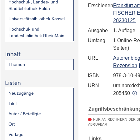
Hochschul-, Landes- und
Erschienen
Frankfurt a
Stadtbibliothek Fulda
FISCHER E
Universitätsbibliothek Kassel
20230125
Hochschul- und
Ausgabe
1. Auflage
Landesbibliothek RheinMain
Umfang
1 Online-Re
Seiten)
Inhalt
URL
Autorenbiog
Themen
Rezension
ISBN
978-3-10-4
Listen
URN
urn:nbn:de:h
Neuzugänge
205450
Titel
Zugriffsbeschränkun
Autor / Beteiligte
NUR AN RECHNERN DER B
Ort
ABRUFBAR
Verlage
Links