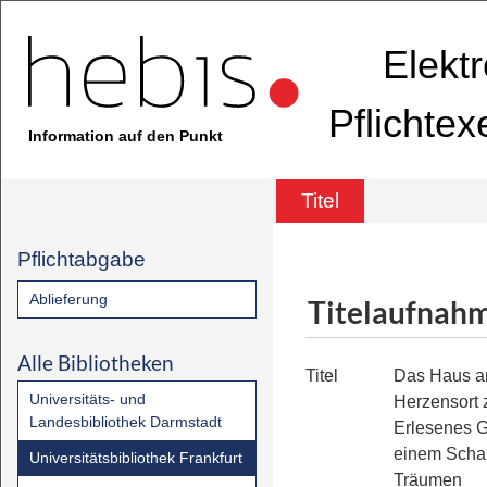
Elekt
Pflichte
Information auf den Punkt
Titel
Pflichtabgabe
Ablieferung
Titelaufnah
Alle Bibliotheken
Titel
Das Haus a
Universitäts- und
Herzensort 
Landesbibliothek Darmstadt
Erlesenes G
einem Scha
Universitätsbibliothek Frankfurt
Träumen