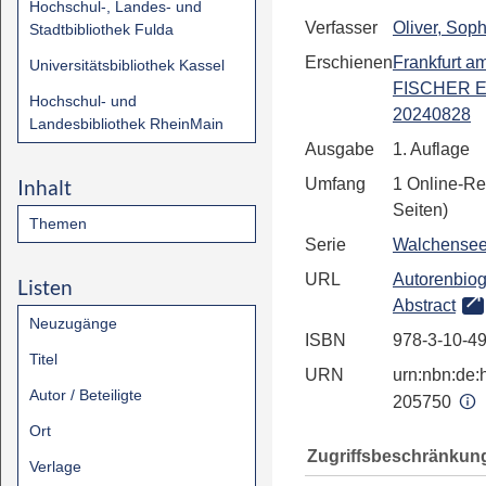
Hochschul-, Landes- und
Verfasser
Oliver, Soph
Stadtbibliothek Fulda
Erschienen
Frankfurt a
Universitätsbibliothek Kassel
FISCHER E
Hochschul- und
20240828
Landesbibliothek RheinMain
Ausgabe
1. Auflage
Inhalt
Umfang
1 Online-Re
Seiten)
Themen
Serie
Walchense
URL
Autorenbiog
Listen
Abstract
Neuzugänge
ISBN
978-3-10-4
Titel
URN
urn:nbn:de:h
Autor / Beteiligte
205750
Ort
Zugriffsbeschränkun
Verlage