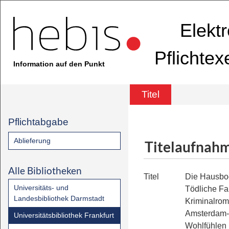
Elekt
Pflichte
Information auf den Punkt
Titel
Pflichtabgabe
Ablieferung
Titelaufnah
Alle Bibliotheken
Titel
Die Hausboo
Universitäts- und
Tödliche Fa
Landesbibliothek Darmstadt
Kriminalrom
Amsterdam-
Universitätsbibliothek Frankfurt
Wohlfühlen