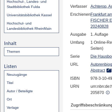
Hochschul-, Landes- und
Verfasser
Achterop, 
Stadtbibliothek Fulda
Erschienen
Frankfurt a
Universitätsbibliothek Kassel
FISCHER E
Hochschul- und
20240828
Landesbibliothek RheinMain
Ausgabe
1. Auflage
Inhalt
Umfang
1 Online-Re
Seiten)
Themen
Serie
Die Hausboo
URL
Autorenbiog
Listen
Abstract
Neuzugänge
ISBN
978-3-10-4
Titel
URN
urn:nbn:de:h
Autor / Beteiligte
205870
Ort
Zugriffsbeschränkun
Verlage