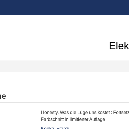
Elek
me
Honesty. Was die Lüge uns kostet
:
Fortset
Farbschnitt in limitierter Auflage
Kopka, Franzi