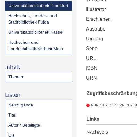
Universitätsbibliothek Frankfurt
Illustrator
Hochschul-, Landes- und
Erschienen
Stadtbibliothek Fulda
Ausgabe
Universitätsbibliothek Kassel
Umfang
Hochschul- und
Serie
Landesbibliothek RheinMain
URL
Inhalt
ISBN
Themen
URN
Zugriffsbeschränkun
Listen
Neuzugänge
NUR AN RECHNERN DER B
Titel
Links
Autor / Beteiligte
Nachweis
Ort