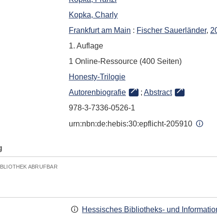
Kopka, Charly
Frankfurt am Main
:
Fischer Sauerländer
,
2
1. Auflage
1 Online-Ressource (400 Seiten)
Honesty-Trilogie
Autorenbiografie
;
Abstract
978-3-7336-0526-1
urn:nbn:de:hebis:30:epflicht-205910
g
IBLIOTHEK ABRUFBAR
Hessisches Bibliotheks- und Informati