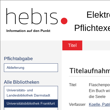
Elekt
Pflichte
Information auf den Punkt
Titel
Pflichtabgabe
Ablieferung
Titelaufnah
Alle Bibliotheken
Titel
Flaschenpo
Universitäts- und
Ein Buch wi
Landesbibliothek Darmstadt
die Seele
Universitätsbibliothek Frankfurt
Verfasser
Koelle, Patr