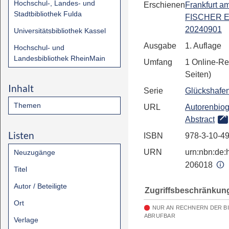
Hochschul-, Landes- und
Erschienen
Frankfurt a
Stadtbibliothek Fulda
FISCHER E
20240901
Universitätsbibliothek Kassel
Ausgabe
1. Auflage
Hochschul- und
Landesbibliothek RheinMain
Umfang
1 Online-Re
Seiten)
Inhalt
Serie
Glückshafe
Themen
URL
Autorenbiog
Abstract
Listen
ISBN
978-3-10-4
URN
urn:nbn:de:h
Neuzugänge
206018
Titel
Autor / Beteiligte
Zugriffsbeschränkun
Ort
NUR AN RECHNERN DER B
ABRUFBAR
Verlage