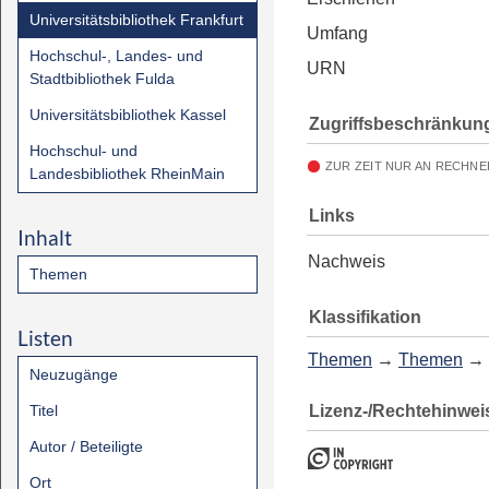
Universitätsbibliothek Frankfurt
Umfang
Hochschul-, Landes- und
URN
Stadtbibliothek Fulda
Universitätsbibliothek Kassel
Zugriffsbeschränkun
Hochschul- und
ZUR ZEIT NUR AN RECHNE
Landesbibliothek RheinMain
Links
Inhalt
Nachweis
Themen
Klassifikation
Listen
Themen
→
Themen
→
Neuzugänge
Lizenz-/Rechtehinwei
Titel
Autor / Beteiligte
Ort