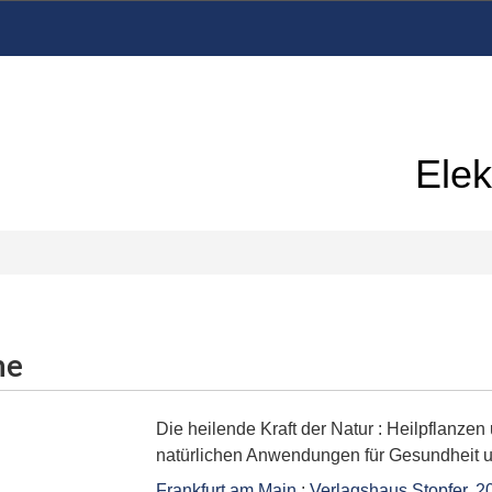
Elek
me
Die heilende Kraft der Natur
:
Heilpflanzen 
natürlichen Anwendungen für Gesundheit un
Frankfurt am Main
:
Verlagshaus Stopfer
,
2