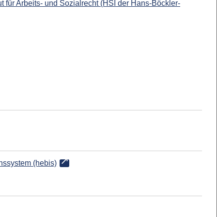
t für Arbeits- und Sozialrecht (HSI der Hans-Böckler-
onssystem (hebis)