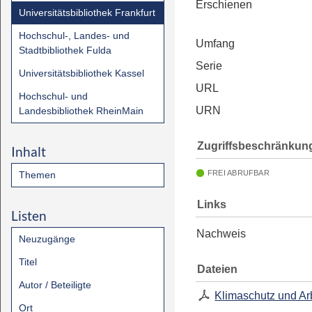
Erschienen
Universitätsbibliothek Frankfurt
Hochschul-, Landes- und
Umfang
Stadtbibliothek Fulda
Serie
Universitätsbibliothek Kassel
URL
Hochschul- und
URN
Landesbibliothek RheinMain
Zugriffsbeschränkun
Inhalt
FREI ABRUFBAR
Themen
Links
Listen
Nachweis
Neuzugänge
Titel
Dateien
Autor / Beteiligte
Klimaschutz und Ar
Ort