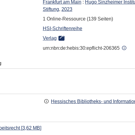
Frankfurt am Main
:
Hugo Sinzheimer Institu
Stiftung
,
2023
1 Online-Ressource (139 Seiten)
HSI-Schriftenreihe
Verlag
urn:nbn:de:hebis:30:epflicht-206365
g
Hessisches Bibliotheks- und Informati
beitsrecht
[
3,62 MB
]