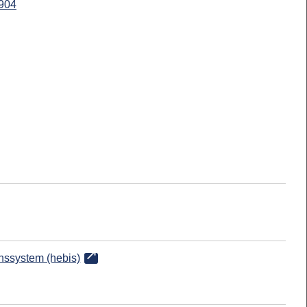
904
onssystem (hebis)