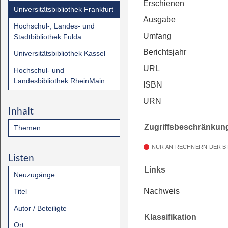
Erschienen
Universitätsbibliothek Frankfurt
Ausgabe
Hochschul-, Landes- und
Umfang
Stadtbibliothek Fulda
Berichtsjahr
Universitätsbibliothek Kassel
URL
Hochschul- und
Landesbibliothek RheinMain
ISBN
URN
Inhalt
Zugriffsbeschränkun
Themen
NUR AN RECHNERN DER B
Listen
Links
Neuzugänge
Nachweis
Titel
Autor / Beteiligte
Klassifikation
Ort