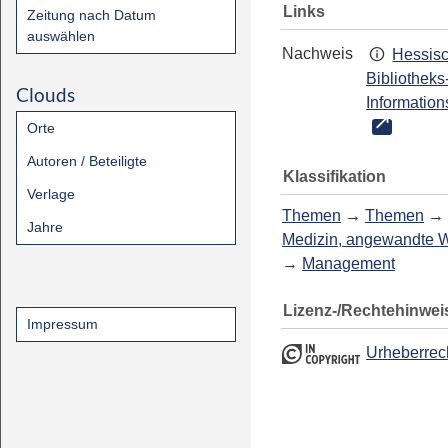
Links
Zeitung nach Datum
auswählen
Nachweis
Hessis
Bibliotheks
Clouds
Information
Orte
Autoren / Beteiligte
Klassifikation
Verlage
Themen
→
Themen
→
Jahre
Medizin, angewandte 
→
Management
Lizenz-/Rechtehinwei
Impressum
Urheberrec