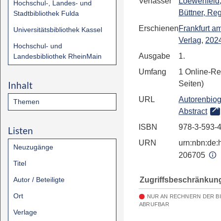
Verfasser
Loewenfeld,
Hochschul-, Landes- und
Büttner, Re
Stadtbibliothek Fulda
Erschienen
Frankfurt a
Universitätsbibliothek Kassel
Verlag
,
202
Hochschul- und
Ausgabe
1.
Landesbibliothek RheinMain
Umfang
1 Online-Re
Inhalt
Seiten)
URL
Autorenbiog
Themen
Abstract
ISBN
978-3-593-
Listen
URN
urn:nbn:de:h
Neuzugänge
206705
Titel
Zugriffsbeschränkun
Autor / Beteiligte
Ort
NUR AN RECHNERN DER B
ABRUFBAR
Verlage