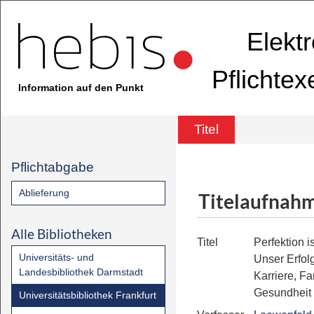
Elekt
Pflichte
Information auf den Punkt
Titel
Pflichtabgabe
Ablieferung
Titelaufnah
Alle Bibliotheken
Titel
Perfektion i
Universitäts- und
Unser Erfolg
Landesbibliothek Darmstadt
Karriere, Fa
Gesundheit
Universitätsbibliothek Frankfurt