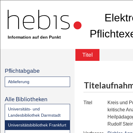
Elekt
Pflichte
Information auf den Punkt
Titel
Pflichtabgabe
Ablieferung
Titelaufnah
Alle Bibliotheken
Titel
Kreis und P
Universitäts- und
kritische A
Landesbibliothek Darmstadt
Heilpädago
Rudolf Stei
Universitätsbibliothek Frankfurt