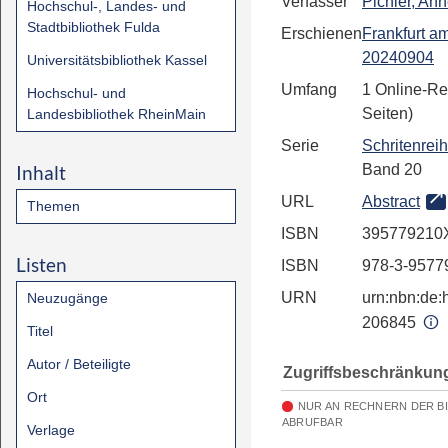
Verfasser
Pichler, Ann
Hochschul-, Landes- und
Stadtbibliothek Fulda
Erschienen
Frankfurt a
20240904
Universitätsbibliothek Kassel
Umfang
1 Online-Re
Hochschul- und
Seiten)
Landesbibliothek RheinMain
Serie
Schritenrei
Inhalt
Band 20
URL
Abstract
Themen
ISBN
395779210
Listen
ISBN
978-3-9577
URN
urn:nbn:de:h
Neuzugänge
206845
Titel
Autor / Beteiligte
Zugriffsbeschränkun
Ort
NUR AN RECHNERN DER B
ABRUFBAR
Verlage