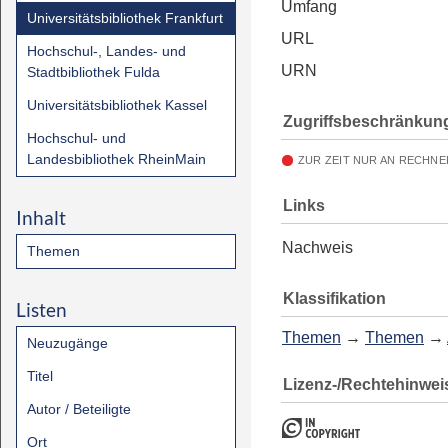
Umfang
Universitätsbibliothek Frankfurt
URL
Hochschul-, Landes- und
URN
Stadtbibliothek Fulda
Universitätsbibliothek Kassel
Zugriffsbeschränkun
Hochschul- und
Landesbibliothek RheinMain
ZUR ZEIT NUR AN RECHNE
Links
Inhalt
Nachweis
Themen
Klassifikation
Listen
Themen
→
Themen
→
Neuzugänge
Titel
Lizenz-/Rechtehinwei
Autor / Beteiligte
Ort