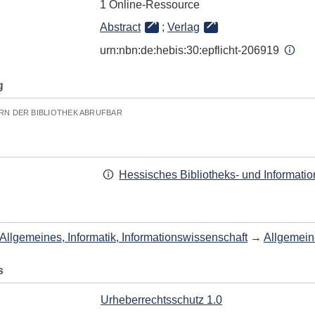
1 Online-Ressource
Abstract
;
Verlag
urn:nbn:de:hebis:30:epflicht-206919
g
RN DER BIBLIOTHEK ABRUFBAR
Hessisches Bibliotheks- und Informati
Allgemeines, Informatik, Informationswissenschaft
→
Allgemein
s
Urheberrechtsschutz 1.0