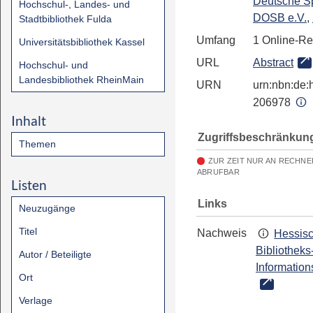
Deutsche S
Hochschul-, Landes- und
DOSB e.V.
,
Stadtbibliothek Fulda
Umfang
1 Online-R
Universitätsbibliothek Kassel
URL
Abstract
Hochschul- und
Landesbibliothek RheinMain
URN
urn:nbn:de:h
206978
Inhalt
Zugriffsbeschränkun
Themen
ZUR ZEIT NUR AN RECHNE
ABRUFBAR
Listen
Links
Neuzugänge
Titel
Nachweis
Hessis
Bibliotheks
Autor / Beteiligte
Information
Ort
Verlage