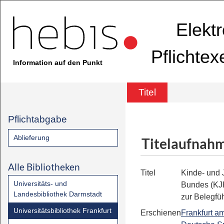
Elekt
Pflichte
Information auf den Punkt
Titel
Pflichtabgabe
Ablieferung
Titelaufnah
Alle Bibliotheken
Titel
Kinde- und
Universitäts- und
Bundes (KJ
Landesbibliothek Darmstadt
zur Belegfü
Universitätsbibliothek Frankfurt
Erschienen
Frankfurt a