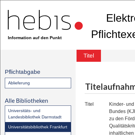
Elekt
Pflichte
Information auf den Punkt
Titel
Pflichtabgabe
Ablieferung
Titelaufnah
Alle Bibliotheken
Titel
Kinder- und
Universitäts- und
Bundes (KJ
Landesbibliothek Darmstadt
zu den Förd
Qualitätskri
Universitätsbibliothek Frankfurt
inhaltlichen