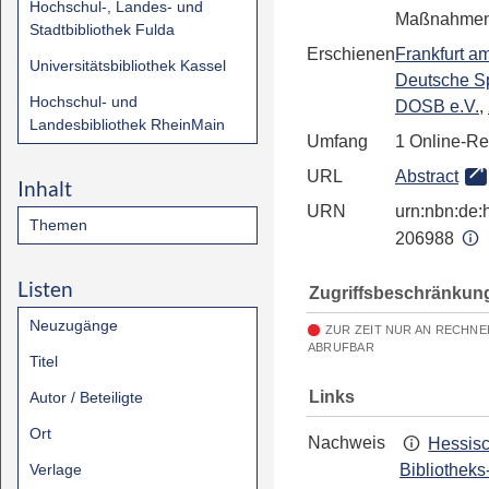
Hochschul-, Landes- und
Maßnahme
Stadtbibliothek Fulda
Erschienen
Frankfurt a
Universitätsbibliothek Kassel
Deutsche S
Hochschul- und
DOSB e.V.
,
Landesbibliothek RheinMain
Umfang
1 Online-R
URL
Abstract
Inhalt
URN
urn:nbn:de:h
Themen
206988
Listen
Zugriffsbeschränkun
Neuzugänge
ZUR ZEIT NUR AN RECHNE
ABRUFBAR
Titel
Links
Autor / Beteiligte
Ort
Nachweis
Hessis
Verlage
Bibliotheks