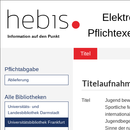
Elekt
Pflichte
Information auf den Punkt
Titel
Pflichtabgabe
Ablieferung
Titelaufnah
Alle Bibliotheken
Titel
Jugend bew
Universitäts- und
Sportliche 
Landesbibliothek Darmstadt
internationa
Jugendbeg
Universitätsbibliothek Frankfurt
Sinne der n