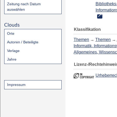
Bibliotheks
Zeitung nach Datum
auswählen
Information
Clouds
Klassifikation
Orte
Themen
→
Themen
→
Autoren / Beteiligte
Informatik, Information
Verlage
Allgemeines, Wissensc
Jahre
Lizenz-/Rechtehinwei
Urheberrec
Impressum