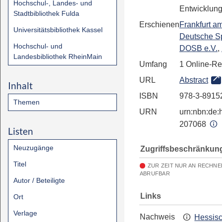
Hochschul-, Landes- und
Entwicklung
Stadtbibliothek Fulda
Erschienen
Frankfurt a
Universitätsbibliothek Kassel
Deutsche S
Hochschul- und
DOSB e.V.
,
Landesbibliothek RheinMain
Umfang
1 Online-R
URL
Abstract
Inhalt
ISBN
978-3-8915
Themen
URN
urn:nbn:de:h
207068
Listen
Neuzugänge
Zugriffsbeschränkun
Titel
ZUR ZEIT NUR AN RECHNE
ABRUFBAR
Autor / Beteiligte
Links
Ort
Verlage
Nachweis
Hessis