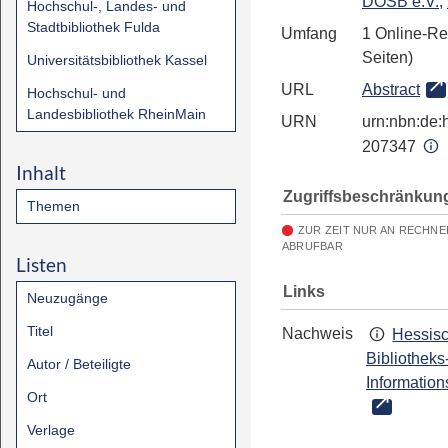
DOSB e.V.
,
Hochschul-, Landes- und
Stadtbibliothek Fulda
Umfang
1 Online-Re
Seiten)
Universitätsbibliothek Kassel
URL
Abstract
Hochschul- und
Landesbibliothek RheinMain
URN
urn:nbn:de:h
207347
Inhalt
Zugriffsbeschränkun
Themen
ZUR ZEIT NUR AN RECHNE
ABRUFBAR
Listen
Links
Neuzugänge
Titel
Nachweis
Hessis
Bibliotheks
Autor / Beteiligte
Information
Ort
Verlage