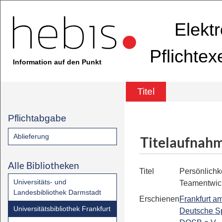
Elekt
Pflichte
Information auf den Punkt
Titel
Pflichtabgabe
Ablieferung
Titelaufnah
Alle Bibliotheken
Titel
Persönlichk
Universitäts- und
Teamentwick
Landesbibliothek Darmstadt
Erschienen
Frankfurt a
Universitätsbibliothek Frankfurt
Deutsche S