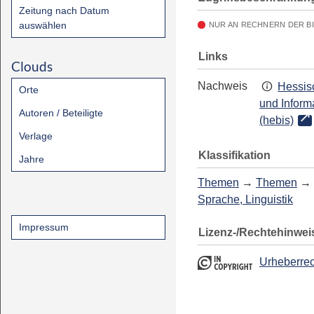
Zeitung nach Datum
auswählen
NUR AN RECHNERN DER B
Links
Clouds
Nachweis
Hessis
Orte
und Inform
Autoren / Beteiligte
(hebis)
Verlage
Klassifikation
Jahre
Themen
→
Themen
→
Sprache, Linguistik
Impressum
Lizenz-/Rechtehinwei
Urheberrec