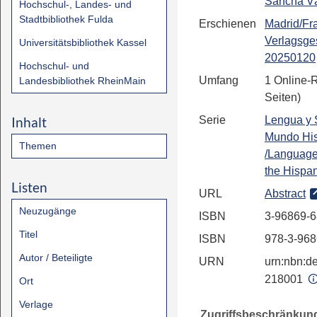
Sancha Vá
Hochschul-, Landes- und
Stadtbibliothek Fulda
Erschienen
Madrid/Fra
Verlagsges
Universitätsbibliothek Kassel
20250120
Hochschul- und
Umfang
1 Online-
Landesbibliothek RheinMain
Seiten)
Inhalt
Serie
Lengua y 
Mundo Hi
Themen
/Language
the Hispa
Listen
URL
Abstract
Neuzugänge
ISBN
3-96869-6
Titel
ISBN
978-3-968
Autor / Beteiligte
URN
urn:nbn:de
218001
Ort
Verlage
Zugriffsbeschränkun