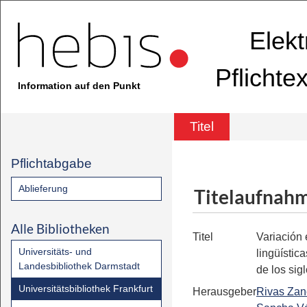
Elekt
Pflichte
Information auf den Punkt
Titel
Pflichtabgabe
Ablieferung
Titelaufnah
Alle Bibliotheken
Titel
Variación 
Universitäts- und
lingüístic
Landesbibliothek Darmstadt
de los sig
Universitätsbibliothek Frankfurt
Herausgeber
Rivas Zan