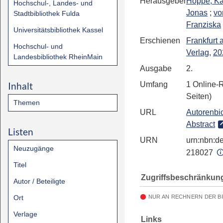
Herausgeber
Hoppe, Ka
Hochschul-, Landes- und
Jonas
;
vo
Stadtbibliothek Fulda
Franziska
Universitätsbibliothek Kassel
Erschienen
Frankfurt
Hochschul- und
Verlag
,
20
Landesbibliothek RheinMain
Ausgabe
2.
Inhalt
Umfang
1 Online-
Seiten)
Themen
URL
Autorenbio
Abstract
Listen
URN
urn:nbn:de
Neuzugänge
218027
Titel
Zugriffsbeschränkun
Autor / Beteiligte
Ort
NUR AN RECHNERN DER B
Verlage
Links