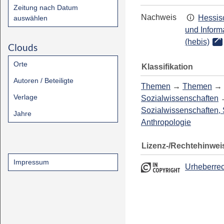
Zeitung nach Datum
Nachweis
Hessis
auswählen
und Inform
(hebis)
Clouds
Orte
Klassifikation
Autoren / Beteiligte
Themen
→
Themen
→
Verlage
Sozialwissenschaften
Sozialwissenschaften, 
Jahre
Anthropologie
Lizenz-/Rechtehinwei
Impressum
Urheberrec