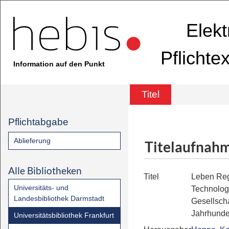
Elekt
Pflichte
Information auf den Punkt
Titel
Pflichtabgabe
Ablieferung
Titelaufnah
Alle Bibliotheken
Titel
Leben Reg
Universitäts- und
Technolog
Landesbibliothek Darmstadt
Gesellscha
Jahrhunde
Universitätsbibliothek Frankfurt